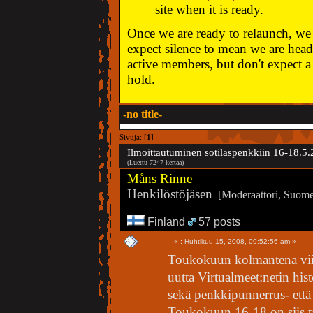
site when it is ready.
Once we are ready to relaunch, we w
expect silence to mean we are head
active members, but don't expect a 
hold.
-no title-
Sivuja: [
1
]
Ilmoittautuminen sotilaspenkkiin 16-18.5
(Luettu 7247 kertaa)
Måns Rinne
Henkilöstöjäsen
[Moderaattori, Suomen
Finland
57 posts
«
:
Huhtikuu 15, 2008, 09:52:56 am »
Toukokuun kolmantena vii
uutta Virtualmeet:netin hist
sekä penkkipunnerrus- että
Toukokuun 16-18 on siis t