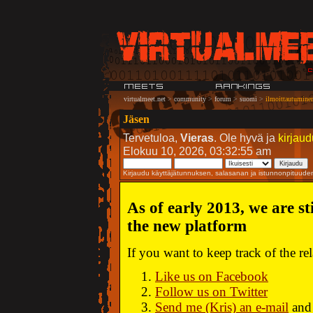
virtualmeet.net
>
community
>
forum
>
suomi
>
ilmoittautuminen
Jäsen
Tervetuloa,
Vieras
. Ole hyvä ja
kirjaud
Elokuu 10, 2026, 03:32:55 am
Kirjaudu käyttäjätunnuksen, salasanan ja istunnonpituud
As of early 2013, we are st
the new platform
If you want to keep track of the r
Like us on Facebook
Follow us on Twitter
Send me (Kris) an e-mail
and 