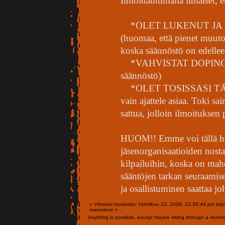
Ilmoittautumalla ilmaiset, et
*OLET LUKENUT JA
(huomaa, että pienet muuto
koska säännöstö on edellee
*VAHVISTAT DOPINGV
säännöstö)
*OLET TOSISSASI TÄ
vain ajattele asiaa. Toki sa
sattua, jolloin ilmoituksen
HUOM!! Emme voi tällä haa
jäsenorganisaatioiden nosta
kilpailuihin, koska on mahd
sääntöjen tarkan seuraamise
ja osallistuminen saattaa jo
«
Viimeksi muokattu: Huhtikuu 15, 2008, 12:56:44 pm kirjo
mansrinne
»
Anything is possible, except maybe skiing through a revolvi