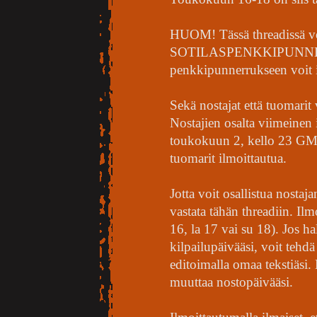
HUOM! Tässä threadissä vo
SOTILASPENKKIPUNNER
penkkipunnerrukseen voit 
Sekä nostajat että tuomarit 
Nostajien osalta viimeinen
toukokuun 2, kello 23 GMT
tuomarit ilmoittautua.
Jotta voit osallistua nostaj
vastata tähän threadiin. Il
16, la 17 vai su 18). Jos 
kilpailupäivääsi, voit teh
editoimalla omaa tekstiäsi.
muuttaa nostopäivääsi.