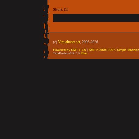
Sivuja: [
1
]
(c)
Virtualmeet.net
, 2006-2026
Powered by SMF 1.1.5
|
SMF © 2006-2007, Simple Machin
TinyPortal v0.9.7 ©
Bloc