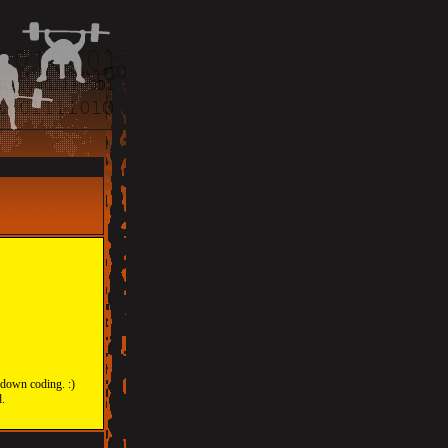
 down coding. :)
d.