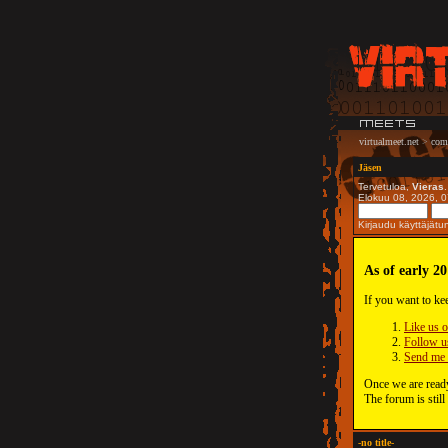
virtualmeet.net
>
com
Jäsen
Tervetuloa,
Vieras
Elokuu 08, 2026, 
Kirjaudu käyttäjät
As of early 20
If you want to ke
Like us 
Follow u
Send me 
Once we are ready
The forum is still
-no title-