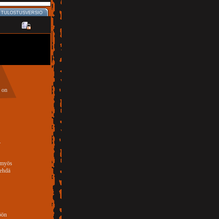
TULOSTUSVERSIO
8 on
.
a myös
tehdä
öön