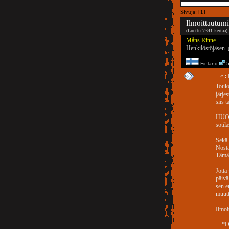
Sivuja: [
1
]
Ilmoittautum
(Luettu 7341 kertaa)
Måns Rinne
Henkilöstöjäsen
[
Finland
5
«
:
Touko
järje
siis 
HUOM
sotil
Sekä 
Nosta
Tämän
Jotta
päivä
sen e
muutt
Ilmoi
*OL