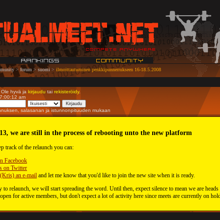
munity
>
forum
>
suomi
>
ilmoittautuminen penkkipunnerrukseen 16-18.5.2008
. Ole hyvä ja
kirjaudu
tai
rekisteröidy
.
07:00:12 am
unnuksen, salasanan ja istunnonpituuden mukaan
13, we are still in the process of rebooting unto the new platform
ep track of the relaunch you can:
on Facebook
s on Twitter
(Kris) an e-mail
and let me know that you'd like to join the new site when it is ready.
 to relaunch, we will start spreading the word. Until then, expect silence to mean we are heads
 open for active members, but don't expect a lot of activity here since meets are currently on hol