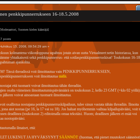
inen penkkipunnerrukseen 16-18.5.2008
Moderaattori, Suomen kielen kääntäjä]
7 posts
Huhtikuu 15, 2008, 09:54:29 am »
kuun kolmantena viikonloppuna tapahtuu jotain aivan uutta Virtualmeet:netin historiassa, kun
stämme yhtaikaisesti sekä penkkipunnerrus- että sotilaspenkkipunnerruskisat! Toukokuun 16-1
tapahtuman ajankohta.
! Tässä threadissä voit ilmoittautua vain PENKKIPUNNERRUKSEEN,
aspenkkipunnerrukseen voit ilmoittautua
täällä
.
nostajat että tuomarit voivat ilmoittautua tähän threadiin.
jien osalta viimeinen ilmoittautumispäivämäärä on toukokuun 2, kello 23 GMT (=klo 02 yöllä)
 jälkeen voivat ainoastaan tuomarit ilmoittautua.
 voit osallistua nostajana penkkipunnerruskilpailuun, tulee sinun vastata tähän threadiin. Ilmoit
, jona aiot nostaa (pe 16, la 17 vai su 18). Jos haluat myöhemmin vaihtaa kilpailupäivääsi, voit 
nnen deadlinea (toukokuun 2) editoimalla omaa tekstiäsi. Huom; deadlinen jälkeen et enää voi
aa nostopäivääsi.
ttautumalla ilmaiset, että:
ET LUKENUT JA HYVÄKSYNYT
SÄÄNNÖT
: (huomaa, että pienet muutokset säännöst