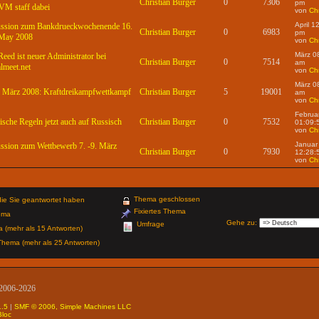
Christian Burger
0
7306
pm
VM staff dabei
von
Chr
April 1
ssion zum Bankdrueckwochenende 16.
Christian Burger
0
6983
pm
 May 2008
von
Chr
März 0
Reed ist neuer Administrator bei
Christian Burger
0
7514
am
almeet.net
von
Chr
März 0
9. März 2008: Kraftdreikampfwettkampf
Christian Burger
5
19001
am
von
Chr
Februa
ische Regeln jetzt auch auf Russisch
Christian Burger
0
7532
01:09:
von
Chr
Januar
ssion zum Wettbewerb 7. -9. März
Christian Burger
0
7930
12:28:
von
Chr
Thema geschlossen
ie Sie geantwortet haben
Fixiertes Thema
ema
Gehe zu
:
Umfrage
(mehr als 15 Antworten)
hema (mehr als 25 Antworten)
 2006-2026
1.5
|
SMF © 2006, Simple Machines LLC
Bloc