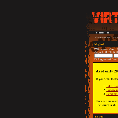
virtualmeet.net
>
com
Mitglied
Willkommen
Gast
. 
August 08, 2026, 
Einloggen mit Ben
As of early 20
If you want to ke
Like us 
Follow u
Send me 
Once we are ready
The forum is still
-no title-