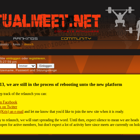
munity
>
forum
>
deutsch
Bitte
einloggen
oder
registrieren
.
05:27:59 pm
utzername, Passwort und Sitzungslänge
13, we are still in the process of rebooting unto the new platform
ep track of the relaunch you can:
on Facebook
s on Twitter
(Kris) an e-mail
and let me know that you'd like to join the new site when it is ready.
 to relaunch, we will start spreading the word. Until then, expect silence to mean we are heads
 open for active members, but don't expect a lot of activity here since meets are currently on hol