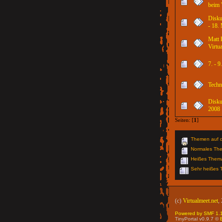
beim 
Disku
- 18.
Matt 
Virtu
7. - 
Techn
Disku
2008
Seiten: [
1
]
Themen auf d
Normales Th
Heißes Thema 
Sehr heißes T
(c)
Virtualmeet.net
,
Powered by SMF 1.
TinyPortal v0.9.7 ©