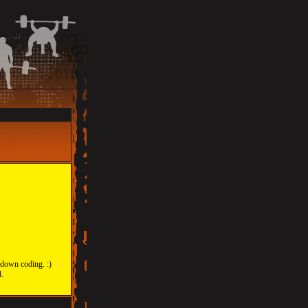
 down coding. :)
d.