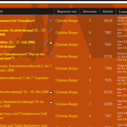
eff
Begonnen von
Antworten
Aufrufe
Letzt
Dezemb
kommen bei Virtualmeet!
Christian Burger
5
28518
08:57:
von
Chr
Juni 2
ssion: Kraftdreikampf 25. - 27.
Christian Burger
0
7801
pm
2008
von
Chr
Juni 2
den: 25. - 27. Juli 2008:
Christian Burger
0
7441
pm
tdreikampf
von
Chr
Februa
st Virtualmeet.net? Was ist ein
Christian Burger
2
12741
12:33:
ual meet”?
von
Chr
August
ssion: Kreuzhebenwettbewerb 5. bis 7.
Christian Burger
0
7560
06:51:
mber 2008
von
Chr
August
hebewettbewerb 5. bis 7. September
Christian Burger
0
7678
06:48:
von
Chr
Mai 09
rueckwettkampf 16. - 18. Mai 2008
Christian Burger
1
10374
pm
von
Chr
Mai 09
ary Bankdrueckwettkampf 16. bis
Christian Burger
2
12629
pm
ai 2008
von
Chr
April 2
el Amos wird Virtualmeet.net Staff
Christian Burger
0
7347
am
er
von
Chr
April 1
Aube und Vadim Rudementov sind