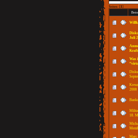
Seiten: [
1
]
Betr
Will
Disku
Juli 
Anmel
Kraf
Was i
“virt
Disku
Septe
Kreuz
2008
Bankd
Milit
18. M
Micha
Memb
Marc 